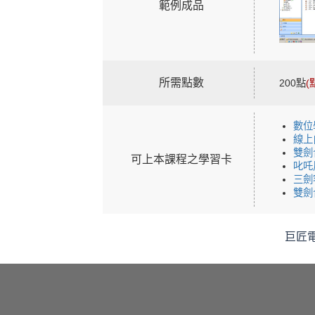
範例成品
所需點數
200點
數位
線上
雙劍
可上本課程之學習卡
叱吒
三劍
雙劍
巨匠