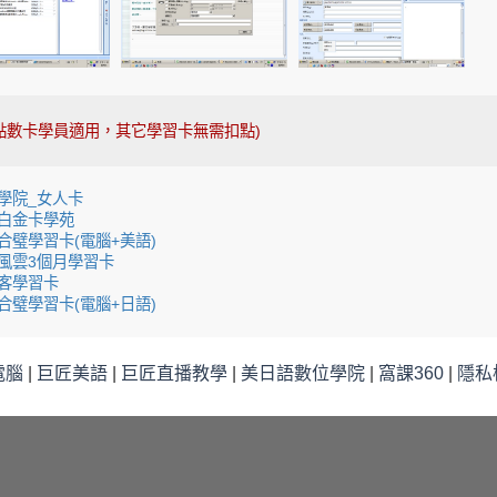
(點數卡學員適用，其它學習卡無需扣點)
學院_女人卡
白金卡學苑
合璧學習卡(電腦+美語)
風雲3個月學習卡
客學習卡
合璧學習卡(電腦+日語)
電腦
|
巨匠美語
|
巨匠直播教學
|
美日語數位學院
|
窩課360
|
隱私