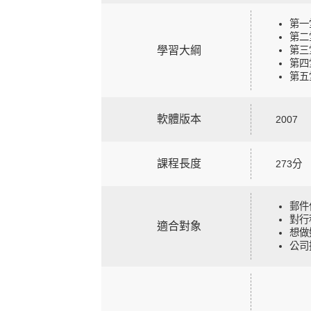
第一
第二
學習大綱
第三
第四
第五
軟體版本
2007
課程長度
273分
郵件
對行
適合對象
想做
公司採