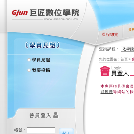
服
課程總覽
查詢課程：
您的位置在：
首頁
>
本專區須具備會員
能履歷
等網站的帳
帳號：