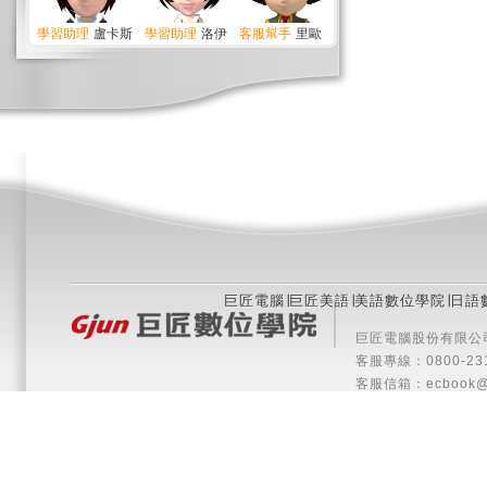
Python入門
學習助理
盧卡斯
學習助理
洛伊
客服幫手
里歐
Python入門
Word 2016進階應用
巨匠電腦
∣
巨匠美語
∣
美語數位學院
∣
日語
巨匠電腦股份有限公司 版權所
客服專線：0800-2313
客服信箱：
ecbook@